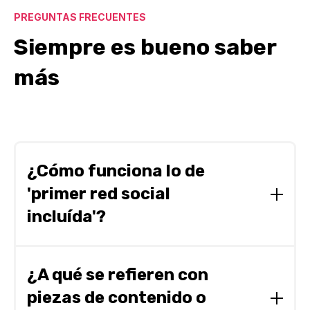
PREGUNTAS FRECUENTES
Siempre es bueno saber
más
¿Cómo funciona lo de
'primer red social
incluída'?
Tu plan incluye la gestión por nuestra parte de
una red social. Si requieres que tus contenidos
¿A qué se refieren con
aparezcan en más de una red social, debes
piezas de contenido o
activar la gestión de redes sociales adicionales